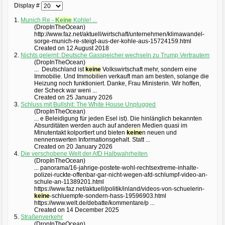
Display #
1.
Munich Re -
Keine
Kohle! ...
(DropInTheOcean)
http://www.faz.net/aktuell/wirtschaft/unternehmen/klimawandel-
sorge-munich-re-steigt-aus-der-kohle-aus-15724159.html
Created on 12 August 2018
2.
Nichts gelernt: Deutsche Gasspeicher wechseln zu Trump Vertrautem
(DropInTheOcean)
... Deutschland ist
keine
Volkswirtschaft mehr, sondern eine
Immobilie. Und Immobilien verkauft man am besten, solange die
Heizung noch funktioniert. Danke, Frau Ministerin. Wir hoffen,
der Scheck war weni ...
Created on 25 January 2026
3.
Schluss mit Bullshit: The White House Unplugged
(DropInTheOcean)
... e Beleidigung für jeden Esel ist). Die hinlänglich bekannten
Absurditäten werden auch auf anderen Medien quasi im
Minutentakt kolportiert und bieten
keine
n neuen und
nennenswerten Informationsgehalt. Statt ...
Created on 20 January 2026
4.
Die verschobene Welt der AfD Halbwahrheiten
(DropInTheOcean)
... panorama/16-jahrige-postete-wohl-rechtsextreme-inhalte-
polizei-ruckte-offenbar-gar-nicht-wegen-afd-schlumpf-video-an-
schule-an-11389201.html
https://www.faz.net/aktuell/politik/inland/videos-von-schuelerin-
keine
-schluempfe-sondern-hass-19596903.html
https://www.welt.de/debatte/kommentare/p ...
Created on 14 December 2025
5.
Straßenverkehr
(DropInTheOcean)