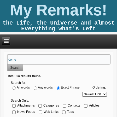
My Remarks!
the Life, the Universe and almost
Everything what's Left
Search
Total:
14
results found.
Search for:
Ordering:
All words
Any words
Exact Phrase
Search Only:
Attachments
Categories
Contacts
Articles
News Feeds
Web Links
Tags