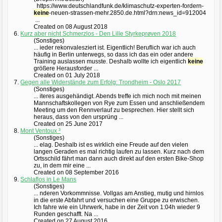
https://www.deutschlandfunk.de/klimaschutz-experten-fordern-
keine
-neuen-strassen-mehr.2850.de.html?drn:news_id=912004
...
Created on 08 August 2018
6.
Kurz aber nicht Schmerzlos - Den Lille Styrkeprøven 2018
(Sonstiges)
... ieder rekonvalesziert ist. Eigentlich! Beruflich war ich auch
häufig in Berlin unterwegs, so dass ich das ein oder andere
Training auslassen musste. Deshalb wollte ich eigentlich
keine
größere Herausforder ...
Created on 01 July 2018
7.
Gegen alle Widerstände zum Erfolg: Trondheim - Oslo 2017
(Sonstiges)
... iteres ausgehändigt. Abends treffe ich mich noch mit meinen
Mannschaftskollegen von Rye zum Essen und anschließendem
Meeting um den Rennverlauf zu besprechen. Hier stellt sich
heraus, dass von den ursprüng ...
Created on 25 June 2017
8.
Mont Ventoux ³
(Sonstiges)
... elag. Deshalb ist es wirklich eine Freude auf den vielen
langen Geraden es mal richtig laufen zu lassen. Kurz nach dem
Ortsschild fährt man dann auch direkt auf den ersten Bike-Shop
zu, in dem mir eine ...
Created on 08 September 2016
9.
Schlaflos in Le Mans
(Sonstiges)
... nderen Vorkommnisse. Vollgas am Anstieg, mutig und hirnlos
in die erste Abfahrt und versuchen eine Gruppe zu erwischen.
Ich fahre wie ein Uhrwerk, habe in der Zeit von 1:04h wieder 9
Runden geschafft. Na ...
Created on 27 August 2016