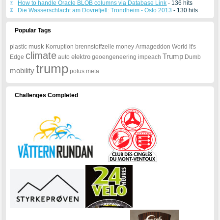
How to handle Oracle BLOB columns via Database Link
- 136 hits
Die Wasserschlacht am Dovrefjell: Trondheim - Oslo 2013
- 130 hits
Popular Tags
musk
plastic
Korruption
brennstoffzelle
money
Armageddon
World
It's
climate
Trump
elektro
Edge
auto
geoengeneering
impeach
Dumb
trump
mobility
potus
meta
Challenges Completed