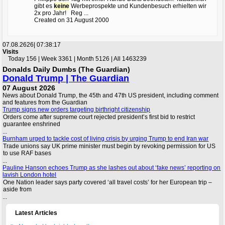
gibt es
keine
Werbeprospekte und Kundenbesuch erhielten wir
2x pro Jahr! Reg ...
Created on 31 August 2000
07.08.2626|
07:38:17
Visits
Today 156 | Week 3361 | Month 5126 | All 1463239
Donalds Daily Dumbs (The Guardian)
Donald Trump | The Guardian
07 August 2026
News about Donald Trump, the 45th and 47th US president, including comment
and features from the Guardian
Trump signs new orders targeting birthright citizenship
Orders come after supreme court rejected president’s first bid to restrict
guarantee enshrined
...
Burnham urged to tackle cost of living crisis by urging Trump to end Iran war
Trade unions say UK prime minister must begin by revoking permission for US
to use RAF bases
...
Pauline Hanson echoes Trump as she lashes out about ‘fake news’ reporting on
lavish London hotel
One Nation leader says party covered ‘all travel costs’ for her European trip –
aside from
...
Latest Articles