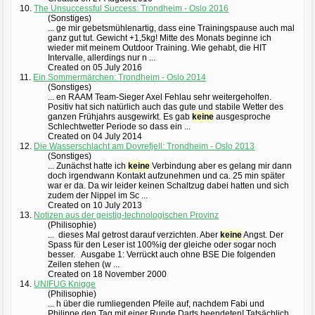
10.
The Unsuccessful Success: Trondheim - Oslo 2016
(Sonstiges)
... ge mir gebetsmühlenartig, dass eine Trainingspause auch mal
ganz gut tut. Gewicht +1,5kg! Mitte des Monats beginne ich
wieder mit meinem Outdoor Training. Wie gehabt, die HIT
Intervalle, allerdings nur n ...
Created on 05 July 2016
11.
Ein Sommermärchen: Trondheim - Oslo 2014
(Sonstiges)
... en RAAM Team-Sieger Axel Fehlau sehr weitergeholfen.
Positiv hat sich natürlich auch das gute und stabile Wetter des
ganzen Frühjahrs ausgewirkt. Es gab
keine
ausgesproche
Schlechtwetter Periode so dass ein ...
Created on 04 July 2014
12.
Die Wasserschlacht am Dovrefjell: Trondheim - Oslo 2013
(Sonstiges)
... Zunächst hatte ich
keine
Verbindung aber es gelang mir dann
doch irgendwann Kontakt aufzunehmen und ca. 25 min später
war er da. Da wir leider keinen Schaltzug dabei hatten und sich
zudem der Nippel im Sc ...
Created on 10 July 2013
13.
Notizen aus der geistig-technologischen Provinz
(Philisophie)
... dieses Mal getrost darauf verzichten. Aber
keine
Angst. Der
Spass für den Leser ist 100%ig der gleiche oder sogar noch
besser. Ausgabe 1: Verrückt auch ohne BSE Die folgenden
Zeilen stehen (w ...
Created on 18 November 2000
14.
UNIFUG Knigge
(Philisophie)
... h über die rumliegenden Pfeile auf, nachdem Fabi und
Philippe den Tag mit einer Runde Darts beendeten! Tatsächlich