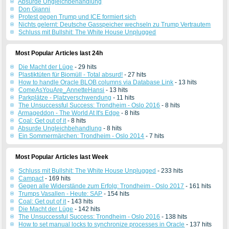
Absurde Ungleichbehandlung
Don Gianni
Protest gegen Trump und ICE formiert sich
Nichts gelernt: Deutsche Gasspeicher wechseln zu Trump Vertrautem
Schluss mit Bullshit: The White House Unplugged
Most Popular Articles last 24h
Die Macht der Lüge
- 29 hits
Plastiktüten für Biomüll - Total absurd!
- 27 hits
How to handle Oracle BLOB columns via Database Link
- 13 hits
ComeAsYouAre_AnnetteHansi
- 13 hits
Parkplätze - Platzverschwendung
- 11 hits
The Unsuccessful Success: Trondheim - Oslo 2016
- 8 hits
Armageddon - The World At It's Edge
- 8 hits
Coal: Get out of it
- 8 hits
Absurde Ungleichbehandlung
- 8 hits
Ein Sommermärchen: Trondheim - Oslo 2014
- 7 hits
Most Popular Articles last Week
Schluss mit Bullshit: The White House Unplugged
- 233 hits
Campact
- 169 hits
Gegen alle Widerstände zum Erfolg: Trondheim - Oslo 2017
- 161 hits
Trumps Vasallen - Heute: SAP
- 154 hits
Coal: Get out of it
- 143 hits
Die Macht der Lüge
- 142 hits
The Unsuccessful Success: Trondheim - Oslo 2016
- 138 hits
How to set manual locks to synchronize processes in Oracle
- 137 hits