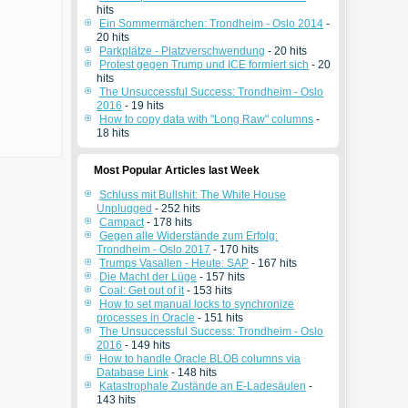
hits
Ein Sommermärchen: Trondheim - Oslo 2014
-
20 hits
Parkplätze - Platzverschwendung
- 20 hits
Protest gegen Trump und ICE formiert sich
- 20
hits
The Unsuccessful Success: Trondheim - Oslo
2016
- 19 hits
How to copy data with "Long Raw" columns
-
18 hits
Most Popular Articles last Week
Schluss mit Bullshit: The White House
Unplugged
- 252 hits
Campact
- 178 hits
Gegen alle Widerstände zum Erfolg:
Trondheim - Oslo 2017
- 170 hits
Trumps Vasallen - Heute: SAP
- 167 hits
Die Macht der Lüge
- 157 hits
Coal: Get out of it
- 153 hits
How to set manual locks to synchronize
processes in Oracle
- 151 hits
The Unsuccessful Success: Trondheim - Oslo
2016
- 149 hits
How to handle Oracle BLOB columns via
Database Link
- 148 hits
Katastrophale Zustände an E-Ladesäulen
-
143 hits