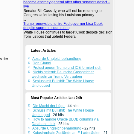
become attorney general after other senators defect –
live
Senator Bill Cassidy, who will not be returning to
Congress after losing his Louisiana primary
...
Trump renews bid to fire Fed governor Lisa Cook
despite supreme court ruling
White House continues to target Cook despite decision
from justices that upheld Federal
...
Latest Articles
Absurde Ungleichbehandlung
s der
Don Gianni
Protest gegen Trump und ICE formiert sich
Nichts gelernt: Deutsche Gasspeicher
wechseln zu Trump Vertrautem
Schluss mit Bullshit: The White House
Unplugged
Most Popular Articles last 24h
Die Macht der Lüge
- 44 hits
Schluss mit Bullshit: The White House
Unplugged
- 26 hits
How to handle Oracle BLOB columns via
Database Link
- 25 hits
Absurde Ungleichbehandlung
- 22 hits
Katastrophale Zustände an E-Ladesäulen
- 21