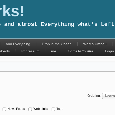
ks!
e and almost Everything what's Left
and Everything
Drop in the Ocean
WoMo Umbau
loads
Impressum
me
ComeAsYouAre
Login
Ordering:
Newest
News Feeds
Web Links
Tags