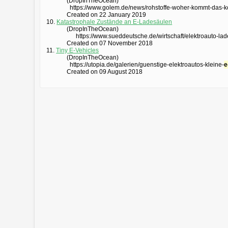
(DropInTheOcean)
https://www.golem.de/news/rohstoffe-woher-kommt-das-ko
Created on 22 January 2019
10.
Katastrophale Zustände an E-Ladesäulen
(DropInTheOcean)
https://www.sueddeutsche.de/wirtschaft/elektroauto-lad
Created on 07 November 2018
11.
Tiny E-Vehicles
(DropInTheOcean)
https://utopia.de/galerien/guenstige-elektroautos-kleine-
e
Created on 09 August 2018