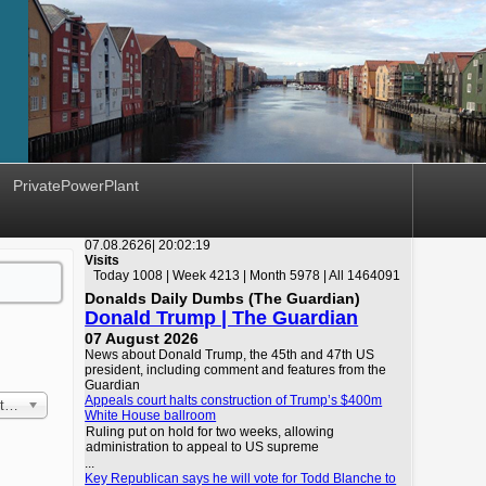
PrivatePowerPlant
07.08.2626|
20:02:19
Visits
Today 1008 | Week 4213 | Month 5978 | All 1464091
Donalds Daily Dumbs (The Guardian)
Donald Trump | The Guardian
07 August 2026
News about Donald Trump, the 45th and 47th US
president, including comment and features from the
Guardian
Appeals court halts construction of Trump’s $400m
 First
White House ballroom
Ruling put on hold for two weeks, allowing
administration to appeal to US supreme
...
Key Republican says he will vote for Todd Blanche to