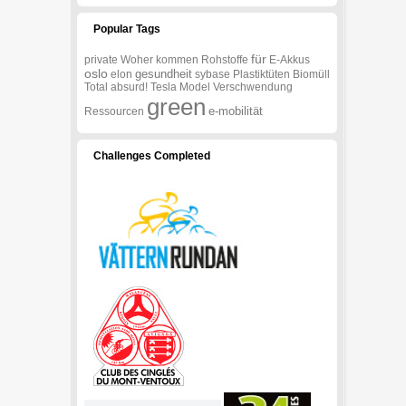
Popular Tags
für
private
Woher
kommen
Rohstoffe
E-Akkus
oslo
gesundheit
elon
sybase
Plastiktüten
Biomüll
Total
absurd!
Tesla
Model
Verschwendung
green
e-mobilität
Ressourcen
Challenges Completed