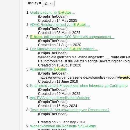
Display #
20
1.
Gratis Ladung für
E-Auto
s ...
(DropInTheOcean)
Created on 14 May 2025
2.
ADAC Reichweitentest von
E-Auto
s ...
(DropInTheOcean)
Created on 08 March 2025
3.
E-Auto
s mit besserer CO2 Bilanz als angenommen ...
(DropInTheOcean)
Created on 31 August 2020
4.
Der Klimavorsprung von
E-Auto
s wächst ...
(DropInTheOcean)
Würden die gleichen Maßstäbe angesetzt ... ... wäre ein P
Hauptprobleme ist die viel zu niedrige Bewertung der Folge
Created on 16 August 2020
5.
Ausgebremste
E-Auto
s ...
(DropInTheOcean)
https://www.gruenderszene.de/automotive-mobility/
e-aut
Created on 11 June 2018
6.
Knall nicht gehört: Friesenheim ohne Interesse an CarSharing
(DropInTheOcean)
Created on 20 March 2025
7.
Agri PV Anlage mit vertikalen Modulen
(DropInTheOcean)
Created on 15 May 2024
8.
Tesla Model 3 - Verschwendung von Ressourcen?
(DropInTheOcean)
Created on 25 February 2019
9.
Woher kommen die Rohstoffe für E-Akkus