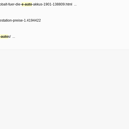
balt-fuer-die-
e-auto
-akkus-1901-138809.html ...
estation-preise-1.4194422
-auto
s/ ...