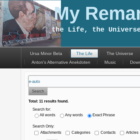
My Remar
the Life, the Univers
Ursa Minor Beta
The Life
The Universe
Anton's Alternative Anekdoten
Music
Down
Search
Total:
11
results found.
Search for:
All words
Any words
Exact Phrase
Search Only:
Attachments
Categories
Contacts
Articles