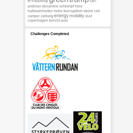
e-mobility
carl-
andreas
stocamine
schlumpf
hess
korruption
halbwahrheiten
hetze
steine
cell
energy
mobility
zeitung
camper
dust
copenhagen
bericht
auto
Challenges Completed