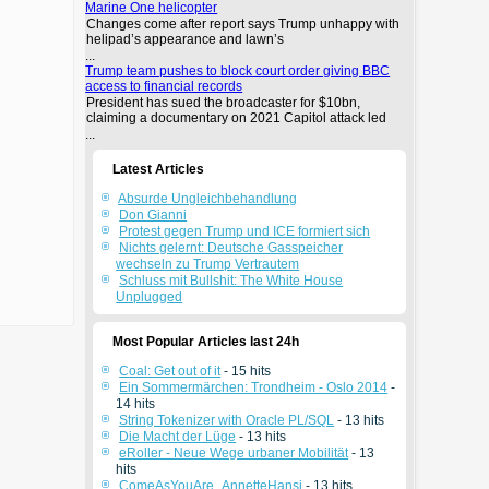
Marine One helicopter
Changes come after report says Trump unhappy with
helipad’s appearance and lawn’s
...
Trump team pushes to block court order giving BBC
access to financial records
President has sued the broadcaster for $10bn,
claiming a documentary on 2021 Capitol attack led
...
Latest Articles
Absurde Ungleichbehandlung
Don Gianni
Protest gegen Trump und ICE formiert sich
Nichts gelernt: Deutsche Gasspeicher
wechseln zu Trump Vertrautem
Schluss mit Bullshit: The White House
Unplugged
Most Popular Articles last 24h
Coal: Get out of it
- 15 hits
Ein Sommermärchen: Trondheim - Oslo 2014
-
14 hits
String Tokenizer with Oracle PL/SQL
- 13 hits
Die Macht der Lüge
- 13 hits
eRoller - Neue Wege urbaner Mobilität
- 13
hits
ComeAsYouAre_AnnetteHansi
- 13 hits