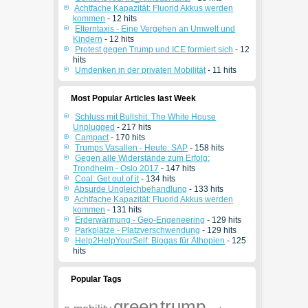
Achtfache Kapazität: Fluorid Akkus werden
kommen
- 12 hits
Elterntaxis - Eine Vergehen an Umwelt und
Kindern
- 12 hits
Protest gegen Trump und ICE formiert sich
- 12
hits
Umdenken in der privaten Mobilität
- 11 hits
Most Popular Articles last Week
Schluss mit Bullshit: The White House
Unplugged
- 217 hits
Campact
- 170 hits
Trumps Vasallen - Heute: SAP
- 158 hits
Gegen alle Widerstände zum Erfolg:
Trondheim - Oslo 2017
- 147 hits
Coal: Get out of it
- 134 hits
Absurde Ungleichbehandlung
- 133 hits
Achtfache Kapazität: Fluorid Akkus werden
kommen
- 131 hits
Erderwärmung - Geo-Engeneering
- 129 hits
Parkplätze - Platzverschwendung
- 129 hits
Help2HelpYourSelf: Biogas für Äthopien
- 125
hits
Popular Tags
green
trump