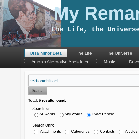
My Remar
the Life, the Univers
Ursa Minor Beta
The Life
The Universe
Anton's Alternative Anekdoten
Music
Down
Search
Total:
5
results found.
Search for:
All words
Any words
Exact Phrase
Search Only:
Attachments
Categories
Contacts
Articles