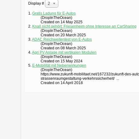
Display #
20
1.
Gratis Ladung für E-Autos
(DropInTheOcean)
Created on 14 May 2025
2.
Knall nicht gehört: Friesenheim ohne Interesse an CarSharing
(DropInTheOcean)
Created on 20 March 2025
3.
ADAC Reichweitentest von E-Autos
(DropInTheOcean)
Created on 08 March 2025
4.
Agri PV Anlage mit vertikalen Modulen
(DropInTheOcean)
Created on 15 May 2024
5.
E-Mobilität mit Nebenwirkungen
(DropInTheOcean)
https://www.zukunft-mobilitaet.net/167232/zukunft-des-aut
strassenraumgestaltung-verkehrssicherheit/ ...
Created on 14 April 2018