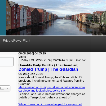
PrivatePowerPlant
06.08.2626|
04:55:20
Visits
Today 179 | Week 2674 | Month 4439 | All 1462552
Donalds Daily Dumbs (The Guardian)
Donald Trump | The Guardian
06 August 2026
News about Donald Trump, the 45th and 47th US
president, including comment and features from the
Guardian
Man arrested at Trump’s California golf course wore
 First
earpiece and took photos, police say
Jeanine John Taele faces new weapons charges as
details of ‘suspicious’ behavior ahead of
...
White House confirms new helipad for supersized