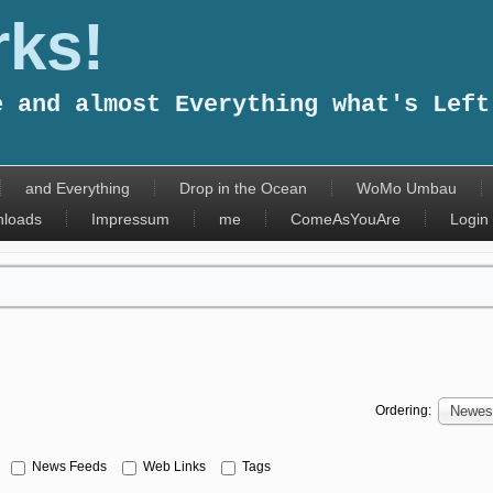
ks!
e and almost Everything what's Left
and Everything
Drop in the Ocean
WoMo Umbau
loads
Impressum
me
ComeAsYouAre
Login
Ordering:
Newest
News Feeds
Web Links
Tags