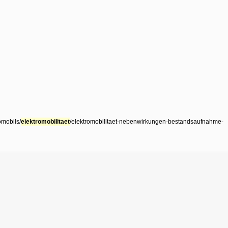
omobils/
elektromobilitaet
/elektromobilitaet-nebenwirkungen-bestandsaufnahme-