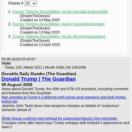
Display #
1.
Trumps Tägliche Absurditäten. Heute: Korrupte Außenpolitik
(DropInTheOcean)
Created on 14 May 2025
2.
Trumps Tägliche Absurditäten. Heute: Gesundheitssystem
(DropInTheOcean)
Created on 13 May 2025
3.
Trumps Tägliche Absurditäten. Heute: Börsenmanipulation
(DropInTheOcean)
Created on 13 April 2025
06.08.2626|
03:40:07
Visits
Today 126 | Week 2621 | Month 4386 | All 1462499
Donalds Daily Dumbs (The Guardian)
Donald Trump | The Guardian
06 August 2026
News about Donald Trump, the 45th and 47th US president, including comment
and features from the Guardian
Man arrested at Trump’s California golf course wore earpiece and took photos,
police say
Jeanine John Taele faces new weapons charges as details of ‘suspicious’
behavior ahead of
...
White House confirms new helipad for supersized Marine One helicopter
Changes come after report says Trump unhappy with helipad’s appearance and
lawn’s
...