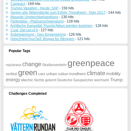
Campact
- 169 hits
Trumps Vasallen - Heute: SAP
- 156 hits
Gegen alle Widerstände zum Erfolg: Trondheim - Oslo 2017
- 144 hits
Absurde Ungleichbehandlung
- 130 hits
Parkplätze - Platzverschwendung
- 128 hits
Achtfache Kapazität: Fluorid Akkus werden kommen
- 128 hits
Coal: Get out of it
- 127 hits
Erderwärmung - Geo-Engeneering
- 126 hits
Help2HelpYourSelf: Biogas für Äthopien
- 121 hits
Popular Tags
greenpeace
change
nazisraus
Straßenverkehr
green
climate
mobility
urban
cars
trondheim
vertikal
vulkan
energy
Trump
electric
Nichts
gelernt
Deutsche
Gasspeicher
wechseln
Challenges Completed