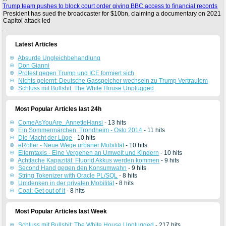
Trump team pushes to block court order giving BBC access to financial records
President has sued the broadcaster for $10bn, claiming a documentary on 2021
Capitol attack led
...
Latest Articles
Absurde Ungleichbehandlung
Don Gianni
Protest gegen Trump und ICE formiert sich
Nichts gelernt: Deutsche Gasspeicher wechseln zu Trump Vertrautem
Schluss mit Bullshit: The White House Unplugged
Most Popular Articles last 24h
ComeAsYouAre_AnnetteHansi
- 13 hits
Ein Sommermärchen: Trondheim - Oslo 2014
- 11 hits
Die Macht der Lüge
- 10 hits
eRoller - Neue Wege urbaner Mobilität
- 10 hits
Elterntaxis - Eine Vergehen an Umwelt und Kindern
- 10 hits
Achtfache Kapazität: Fluorid Akkus werden kommen
- 9 hits
Second Hand gegen den Konsumwahn
- 9 hits
String Tokenizer with Oracle PL/SQL
- 8 hits
Umdenken in der privaten Mobilität
- 8 hits
Coal: Get out of it
- 8 hits
Most Popular Articles last Week
Schluss mit Bullshit: The White House Unplugged
- 217 hits