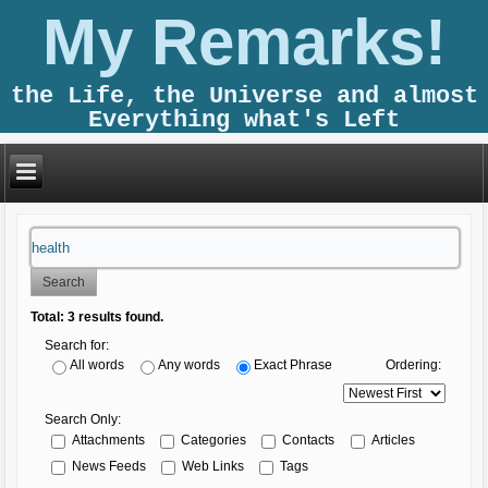
My Remarks!
the Life, the Universe and almost
Everything what's Left
Search
Total:
3
results found.
Search for:
Ordering:
All words
Any words
Exact Phrase
Search Only:
Attachments
Categories
Contacts
Articles
News Feeds
Web Links
Tags