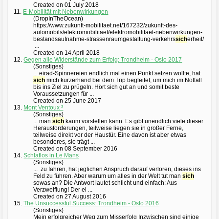
Created on 01 July 2018
11.
E-Mobilität mit Nebenwirkungen
(DropInTheOcean)
https://www.zukunft-mobilitaet.net/167232/zukunft-des-
automobils/elektromobilitaet/elektromobilitaet-nebenwirkungen-
bestandsaufnahme-strassenraumgestaltung-verkehrs
sich
erheit/
...
Created on 14 April 2018
12.
Gegen alle Widerstände zum Erfolg: Trondheim - Oslo 2017
(Sonstiges)
... eirad-Spinnereien endlich mal einen Punkt setzen wollte, hat
sich
mich kurzerhand bei dem Trip begleitet, um mich im Notfall
bis ins Ziel zu prügeln. Hört sich gut an und somit beste
Voraussetzungen für ...
Created on 25 June 2017
13.
Mont Ventoux ³
(Sonstiges)
... man
sich
kaum vorstellen kann. Es gibt unendlich viele dieser
Herausforderungen, teilweise liegen sie in großer Ferne,
teilweise direkt vor der Haustür. Eine davon ist aber etwas
besonderes, sie trägt ...
Created on 08 September 2016
14.
Schlaflos in Le Mans
(Sonstiges)
... zu fahren, hat jeglichen Anspruch darauf verloren, dieses ins
Feld zu führen. Aber warum um alles in der Welt tut man
sich
sowas an? Die Antwort lautet schlicht und einfach: Aus
Verzweiflung! Der ei ...
Created on 27 August 2016
15.
The Unsuccessful Success: Trondheim - Oslo 2016
(Sonstiges)
Mein erfolgreicher Weg zum Misserfolg Inzwischen sind einige