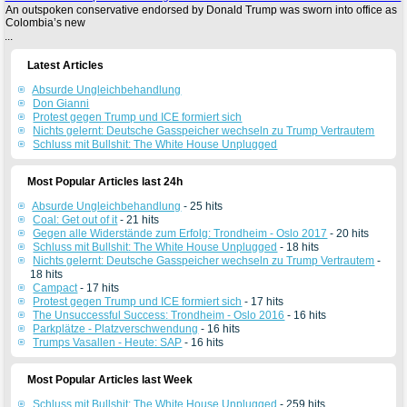
An outspoken conservative endorsed by Donald Trump was sworn into office as
Colombia’s new
...
Latest Articles
Absurde Ungleichbehandlung
Don Gianni
Protest gegen Trump und ICE formiert sich
Nichts gelernt: Deutsche Gasspeicher wechseln zu Trump Vertrautem
Schluss mit Bullshit: The White House Unplugged
Most Popular Articles last 24h
Absurde Ungleichbehandlung
- 25 hits
Coal: Get out of it
- 21 hits
Gegen alle Widerstände zum Erfolg: Trondheim - Oslo 2017
- 20 hits
Schluss mit Bullshit: The White House Unplugged
- 18 hits
Nichts gelernt: Deutsche Gasspeicher wechseln zu Trump Vertrautem
-
18 hits
Campact
- 17 hits
Protest gegen Trump und ICE formiert sich
- 17 hits
The Unsuccessful Success: Trondheim - Oslo 2016
- 16 hits
Parkplätze - Platzverschwendung
- 16 hits
Trumps Vasallen - Heute: SAP
- 16 hits
Most Popular Articles last Week
Schluss mit Bullshit: The White House Unplugged
- 259 hits