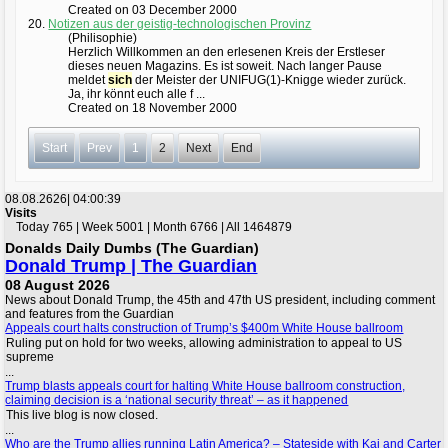
Created on 03 December 2000
20.
Notizen aus der geistig-technologischen Provinz
(Philisophie)
Herzlich Willkommen an den erlesenen Kreis der Erstleser
dieses neuen Magazins. Es ist soweit. Nach langer Pause
meldet
sich
der Meister der UNIFUG(1)-Knigge wieder zurück.
Ja, ihr könnt euch alle f ...
Created on 18 November 2000
Start
Prev
1
2
Next
End
08.08.2626|
04:00:39
Visits
Today 765 | Week 5001 | Month 6766 | All 1464879
Donalds Daily Dumbs (The Guardian)
Donald Trump | The Guardian
08 August 2026
News about Donald Trump, the 45th and 47th US president, including comment
and features from the Guardian
Appeals court halts construction of Trump’s $400m White House ballroom
Ruling put on hold for two weeks, allowing administration to appeal to US
supreme
...
Trump blasts appeals court for halting White House ballroom construction,
claiming decision is a ‘national security threat’ – as it happened
This live blog is now closed.
...
Who are the Trump allies running Latin America? – Stateside with Kai and Carter