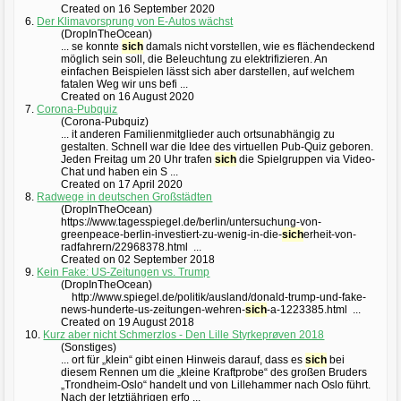
Created on 16 September 2020
6.
Der Klimavorsprung von E-Autos wächst
(DropInTheOcean)
... se konnte
sich
damals nicht vorstellen, wie es flächendeckend
möglich sein soll, die Beleuchtung zu elektrifizieren. An
einfachen Beispielen lässt sich aber darstellen, auf welchem
fatalen Weg wir uns befi ...
Created on 16 August 2020
7.
Corona-Pubquiz
(Corona-Pubquiz)
... it anderen Familienmitglieder auch ortsunabhängig zu
gestalten. Schnell war die Idee des virtuellen Pub-Quiz geboren.
Jeden Freitag um 20 Uhr trafen
sich
die Spielgruppen via Video-
Chat und haben ein S ...
Created on 17 April 2020
8.
Radwege in deutschen Großstädten
(DropInTheOcean)
https://www.tagesspiegel.de/berlin/untersuchung-von-
greenpeace-berlin-investiert-zu-wenig-in-die-
sich
erheit-von-
radfahrern/22968378.html ...
Created on 02 September 2018
9.
Kein Fake: US-Zeitungen vs. Trump
(DropInTheOcean)
http://www.spiegel.de/politik/ausland/donald-trump-und-fake-
news-hunderte-us-zeitungen-wehren-
sich
-a-1223385.html ...
Created on 19 August 2018
10.
Kurz aber nicht Schmerzlos - Den Lille Styrkeprøven 2018
(Sonstiges)
... ort für „klein“ gibt einen Hinweis darauf, dass es
sich
bei
diesem Rennen um die „kleine Kraftprobe“ des großen Bruders
„Trondheim-Oslo“ handelt und von Lillehammer nach Oslo führt.
Nach der letztjährigen erfo ...