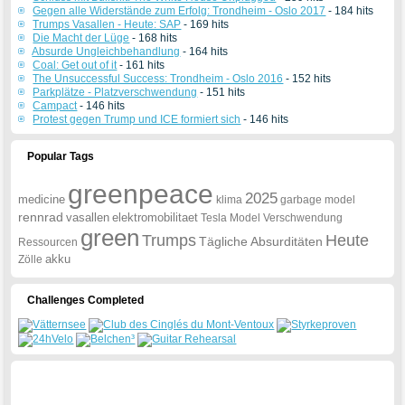
Gegen alle Widerstände zum Erfolg: Trondheim - Oslo 2017
- 184 hits
Trumps Vasallen - Heute: SAP
- 169 hits
Die Macht der Lüge
- 168 hits
Absurde Ungleichbehandlung
- 164 hits
Coal: Get out of it
- 161 hits
The Unsuccessful Success: Trondheim - Oslo 2016
- 152 hits
Parkplätze - Platzverschwendung
- 151 hits
Campact
- 146 hits
Protest gegen Trump und ICE formiert sich
- 146 hits
Popular Tags
greenpeace
2025
medicine
klima
garbage
model
rennrad
vasallen
elektromobilitaet
Tesla
Model
Verschwendung
green
Trumps
Heute
Tägliche
Absurditäten
Ressourcen
akku
Zölle
Challenges Completed