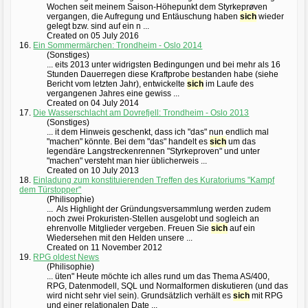
Wochen seit meinem Saison-Höhepunkt dem Styrkeprøven
vergangen, die Aufregung und Entäuschung haben
sich
wieder
gelegt bzw. sind auf ein n ...
Created on 05 July 2016
16.
Ein Sommermärchen: Trondheim - Oslo 2014
(Sonstiges)
... eits 2013 unter widrigsten Bedingungen und bei mehr als 16
Stunden Dauerregen diese Kraftprobe bestanden habe (siehe
Bericht vom letzten Jahr), entwickelte
sich
im Laufe des
vergangenen Jahres eine gewiss ...
Created on 04 July 2014
17.
Die Wasserschlacht am Dovrefjell: Trondheim - Oslo 2013
(Sonstiges)
... it dem Hinweis geschenkt, dass ich "das" nun endlich mal
"machen" könnte. Bei dem "das" handelt es
sich
um das
legendäre Langstreckenrennen "Styrkeproven" und unter
"machen" versteht man hier üblicherweis ...
Created on 10 July 2013
18.
Einladung zum konstituierenden Treffen des Kuratoriums "Kampf
dem Türstopper"
(Philisophie)
... Als Highlight der Gründungsversammlung werden zudem
noch zwei Prokuristen-Stellen ausgelobt und sogleich an
ehrenvolle Mitglieder vergeben. Freuen Sie
sich
auf ein
Wiedersehen mit den Helden unsere ...
Created on 11 November 2012
19.
RPG oldest News
(Philisophie)
... üten" Heute möchte ich alles rund um das Thema AS/400,
RPG, Datenmodell, SQL und Normalformen diskutieren (und das
wird nicht sehr viel sein). Grundsätzlich verhält es
sich
mit RPG
und einer relationalen Date ...