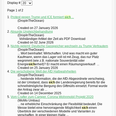
Display #
Page 1 of 2
1.
Protest gegen Trump und ICE formiert
sich
...
(DropInTheOcean)
Created on 27 January 2026
2.
Absurde Ungleichbehandlung
(DropInTheOcean)
Vollständiger Artikel der Zeit als PDF Download
Created on 02 June 2026
3.
Nichts gelernt: Deutsche Gasspeicher wechseln zu Trump Vertrautem
(DropInTheOcean)
... Wort beinhaltet: Wirtschaften. Und was macht ein guter
Kaufmann, wenn das Lager voll ist mit Zeug, das nur Platz
wegnimmt (wie z.B. nationale Souveränität oder
Energie
sich
erheit)? Er macht einen Räumungsverkauf! ...
Created on 25 January 2026
4.
Die verschobene Welt der AfD Halbwahrheiten
(DropInTheOcean)
... heidende Information, die der AfD-Abgeordnete verschwieg,
ist der Umstand, dass
sich
die Landesregierung bereits für die
schnellstmögliche Bergung des Giftmülls einsetzt. Formal wurde
der Antrag zwar ab ...
Created on 14 December 2025
5.
Vom Crafter zum Camper. Corona Wohnmobil Projekt 2020
(WoMo Umbau)
... ne erhebliche Einschränkung der Flexibilität bedeutet. Die
Messe bietet eine hervorragende Möglichkeit
sich
einen
Überblick der verschiedenen Modelle und Varianten zu
verschaffen. In einer kleinen Halle ...