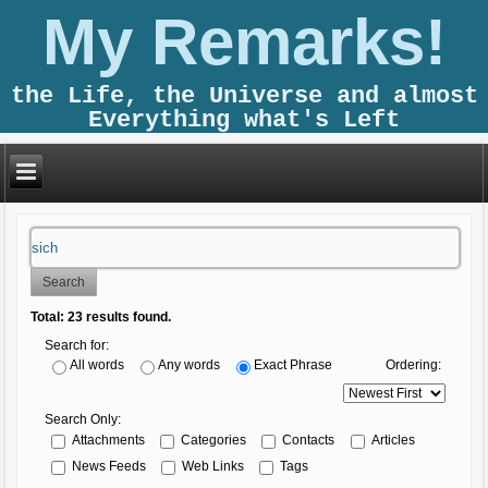
My Remarks!
the Life, the Universe and almost
Everything what's Left
Search
Total:
23
results found.
Search for:
Ordering:
All words
Any words
Exact Phrase
Search Only:
Attachments
Categories
Contacts
Articles
News Feeds
Web Links
Tags