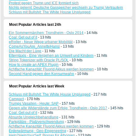
Protest gegen Trump und ICE formiert sich
Nichts gelernt: Deutsche Gasspeicher wechseln zu Trump Vertrautem
Schluss mit Bullshit: The White House Unplugged
Most Popular Articles last 24h
Ein Sommermärchen: Trondheim - Oslo 2014
- 14 hits
Coal: Get out of it
- 13 hits
eRoller - Neue Wege urbaner Mobilität
- 13 hits
ComeAsYouAre_AnnetteHansi
- 13 hits
Die Macht der Lüge
- 11 hits
Elterntaxis - Eine Vergehen an Umwelt und Kindern
- 11 hits
String Tokenizer with Oracle PL/SQL
- 10 hits
How to create an APEX Plugin
- 10 hits
Achtfache Kapazität: Fluorid Akkus werden kommen
- 10 hits
Second Hand gegen den Konsumwahn
- 10 hits
Most Popular Articles last Week
Schluss mit Bullshit: The White House Unplugged
- 217 hits
Campact
- 170 hits
Trumps Vasallen - Heute: SAP
- 157 hits
Gegen alle Widerstände zum Erfolg: Trondheim - Oslo 2017
- 145 hits
Coal: Get out of it
- 132 hits
Absurde Ungleichbehandlung
- 131 hits
Parkplätze - Platzverschwendung
- 129 hits
Achtfache Kapazität: Fluorid Akkus werden kommen
- 129 hits
Erderwärmung - Geo-Engeneering
- 127 hits
Help2HelpYourSelf: Biogas für Äthopien
- 123 hits