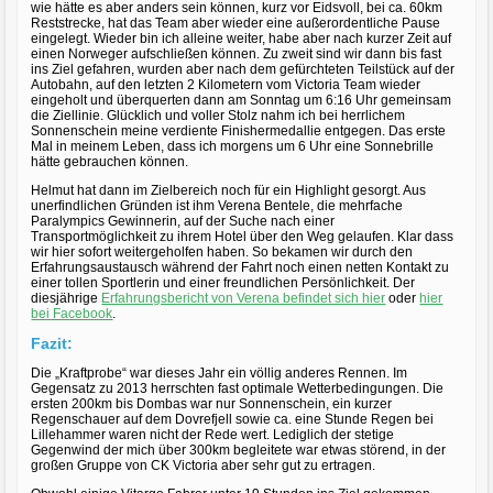
wie hätte es aber anders sein können, kurz vor Eidsvoll, bei ca. 60km
Reststrecke, hat das Team aber wieder eine außerordentliche Pause
eingelegt. Wieder bin ich alleine weiter, habe aber nach kurzer Zeit auf
einen Norweger aufschließen können. Zu zweit sind wir dann bis fast
ins Ziel gefahren, wurden aber nach dem gefürchteten Teilstück auf der
Autobahn, auf den letzten 2 Kilometern vom Victoria Team wieder
eingeholt und überquerten dann am Sonntag um 6:16 Uhr gemeinsam
die Ziellinie. Glücklich und voller Stolz nahm ich bei herrlichem
Sonnenschein meine verdiente Finishermedallie entgegen. Das erste
Mal in meinem Leben, dass ich morgens um 6 Uhr eine Sonnebrille
hätte gebrauchen können.
Helmut hat dann im Zielbereich noch für ein Highlight gesorgt. Aus
unerfindlichen Gründen ist ihm Verena Bentele, die mehrfache
Paralympics Gewinnerin, auf der Suche nach einer
Transportmöglichkeit zu ihrem Hotel über den Weg gelaufen. Klar dass
wir hier sofort weitergeholfen haben. So bekamen wir durch den
Erfahrungsaustausch während der Fahrt noch einen netten Kontakt zu
einer tollen Sportlerin und einer freundlichen Persönlichkeit. Der
diesjährige
Erfahrungsbericht von Verena befindet sich hier
oder
hier
bei Facebook
.
Fazit:
Die „Kraftprobe“ war dieses Jahr ein völlig anderes Rennen. Im
Gegensatz zu 2013 herrschten fast optimale Wetterbedingungen. Die
ersten 200km bis Dombas war nur Sonnenschein, ein kurzer
Regenschauer auf dem Dovrefjell sowie ca. eine Stunde Regen bei
Lillehammer waren nicht der Rede wert. Lediglich der stetige
Gegenwind der mich über 300km begleitete war etwas störend, in der
großen Gruppe von CK Victoria aber sehr gut zu ertragen.