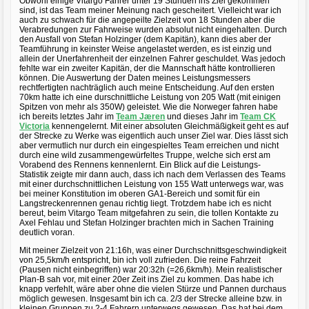
Obwohl einige Vitargo Fahrer unter 19 Stunden ins Ziel gekommen
sind, ist das Team meiner Meinung nach gescheitert. Vielleicht war ich
auch zu schwach für die angepeilte Zielzeit von 18 Stunden aber die
Verabredungen zur Fahrweise wurden absolut nicht eingehalten. Durch
den Ausfall von Stefan Holzinger (dem Kapitän), kann dies aber der
Teamführung in keinster Weise angelastet werden, es ist einzig und
allein der Unerfahrenheit der einzelnen Fahrer geschuldet. Was jedoch
fehlte war ein zweiter Kapitän, der die Mannschaft hätte kontrollieren
können. Die Auswertung der Daten meines Leistungsmessers
rechtfertigten nachträglich auch meine Entscheidung. Auf den ersten
70km hatte ich eine durschnittliche Leistung von 205 Watt (mit einigen
Spitzen von mehr als 350W) geleistet. Wie die Norweger fahren habe
ich bereits letztes Jahr im
Team Jæren
und dieses Jahr im
Team CK
Victoria
kennengelernt. Mit einer absoluten Gleichmäßigkeit geht es auf
der Strecke zu Werke was eigentlich auch unser Ziel war. Dies lässt sich
aber vermutlich nur durch ein eingespieltes Team erreichen und nicht
durch eine wild zusammengewürfeltes Truppe, welche sich erst am
Vorabend des Rennens kennenlernt. Ein Blick auf die Leistungs-
Statistik zeigte mir dann auch, dass ich nach dem Verlassen des Teams
mit einer durchschnittlichen Leistung von 155 Watt unterwegs war, was
bei meiner Konstitution im oberen GA1-Bereich und somit für ein
Langstreckenrennen genau richtig liegt. Trotzdem habe ich es nicht
bereut, beim Vitargo Team mitgefahren zu sein, die tollen Kontakte zu
Axel Fehlau und Stefan Holzinger brachten mich in Sachen Training
deutlich voran.
Mit meiner Zielzeit von 21:16h, was einer Durchschnittsgeschwindigkeit
von 25,5km/h entspricht, bin ich voll zufrieden. Die reine Fahrzeit
(Pausen nicht einbegriffen) war 20:32h (=26,6km/h). Mein realistischer
Plan-B sah vor, mit einer 20er Zeit ins Ziel zu kommen. Das habe ich
knapp verfehlt, wäre aber ohne die vielen Stürze und Pannen durchaus
möglich gewesen. Insgesamt bin ich ca. 2/3 der Strecke alleine bzw. in
kleinen Gruppen zu 2-4 Fahrern unterwegs gewesen. Das hat bei dem