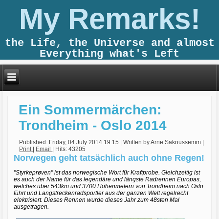
My Remarks!
the Life, the Universe and almost
Everything what's Left
Ein Sommermärchen:
Trondheim - Oslo 2014
Published: Friday, 04 July 2014 19:15
|
Written by Arne Saknussemm
|
Print
|
Email
| Hits: 43205
Norwegen geht tatsächlich auch ohne Regen!
"Styrkeprøven" ist das norwegische Wort für Kraftprobe. Gleichzeitig ist
es auch der Name für das legendäre und längste Radrennen Europas,
welches über 543km und 3700 Höhenmetern von Trondheim nach Oslo
führt und Langstreckenradsportler aus der ganzen Welt regelrecht
elektrisiert. Dieses Rennen wurde dieses Jahr zum 48sten Mal
ausgetragen.