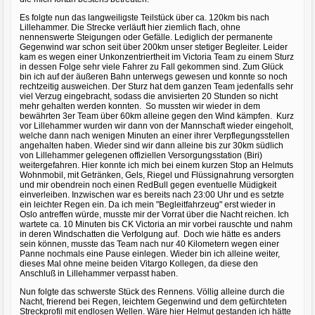
Es folgte nun das langweiligste Teilstück über ca. 120km bis nach
Lillehammer. Die Strecke verläuft hier ziemlich flach, ohne
nennenswerte Steigungen oder Gefälle. Lediglich der permanente
Gegenwind war schon seit über 200km unser stetiger Begleiter. Leider
kam es wegen einer Unkonzentriertheit im Victoria Team zu einem Sturz
in dessen Folge sehr viele Fahrer zu Fall gekommen sind. Zum Glück
bin ich auf der äußeren Bahn unterwegs gewesen und konnte so noch
rechtzeitig ausweichen. Der Sturz hat dem ganzen Team jedenfalls sehr
viel Verzug eingebracht, sodass die anvisierten 20 Stunden so nicht
mehr gehalten werden konnten. So mussten wir wieder in dem
bewährten 3er Team über 60km alleine gegen den Wind kämpfen. Kurz
vor Lillehammer wurden wir dann von der Mannschaft wieder eingeholt,
welche dann nach wenigen Minuten an einer ihrer Verpflegungsstellen
angehalten haben. Wieder sind wir dann alleine bis zur 30km südlich
von Lillehammer gelegenen offiziellen Versorgungsstation (Biri)
weitergefahren. Hier konnte ich mich bei einem kurzen Stop an Helmuts
Wohnmobil, mit Getränken, Gels, Riegel und Flüssignahrung versorgten
und mir obendrein noch einen RedBull gegen eventuelle Müdigkeit
einverleiben. Inzwischen war es bereits nach 23:00 Uhr und es setzte
ein leichter Regen ein. Da ich mein "Begleitfahrzeug" erst wieder in
Oslo antreffen würde, musste mir der Vorrat über die Nacht reichen. Ich
wartete ca. 10 Minuten bis CK Victoria an mir vorbei rauschte und nahm
in deren Windschatten die Verfolgung auf. Doch wie hätte es anders
sein können, musste das Team nach nur 40 Kilometern wegen einer
Panne nochmals eine Pause einlegen. Wieder bin ich alleine weiter,
dieses Mal ohne meine beiden Vitargo Kollegen, da diese den
Anschluß in Lillehammer verpasst haben.
Nun folgte das schwerste Stück des Rennens. Völlig alleine durch die
Nacht, frierend bei Regen, leichtem Gegenwind und dem gefürchteten
Streckprofil mit endlosen Wellen. Wäre hier Helmut gestanden ich hätte