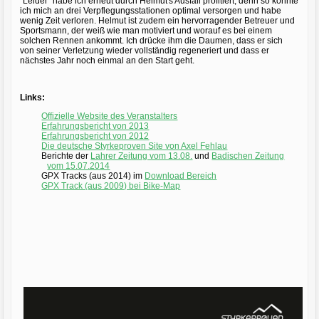
"Leider" habe ich erneut durch Helmut's Ausfall profitiert, denn so konnte
ich mich an drei Verpflegungsstationen optimal versorgen und habe
wenig Zeit verloren. Helmut ist zudem ein hervorragender Betreuer und
Sportsmann, der weiß wie man motiviert und worauf es bei einem
solchen Rennen ankommt. Ich drücke ihm die Daumen, dass er sich
von seiner Verletzung wieder vollständig regeneriert und dass er
nächstes Jahr noch einmal an den Start geht.
Links:
Offizielle Website des Veranstalters
Erfahrungsbericht von 2013
Erfahrungsbericht von 2012
Die deutsche Styrkeproven Site von Axel Fehlau
Berichte der
Lahrer Zeitung vom 13.08.
und
Badischen Zeitung
vom 15.07.2014
GPX Tracks (aus 2014) im
Download Bereich
GPX Track (aus 2009) bei Bike-Map