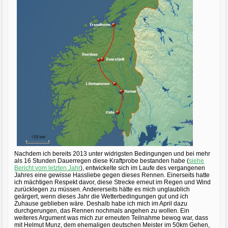
Nachdem ich bereits 2013 unter widrigsten Bedingungen und bei mehr
als 16 Stunden Dauerregen diese Kraftprobe bestanden habe (
siehe
Bericht vom letzten Jahr
), entwickelte sich im Laufe des vergangenen
Jahres eine gewisse Hassliebe gegen dieses Rennen. Einerseits hatte
ich mächtigen Respekt davor, diese Strecke erneut im Regen und Wind
zurücklegen zu müssen. Andererseits hätte es mich unglaublich
geärgert, wenn dieses Jahr die Wetterbedingungen gut und ich
Zuhause geblieben wäre. Deshalb habe ich mich im April dazu
durchgerungen, das Rennen nochmals angehen zu wollen. Ein
weiteres Argument was mich zur erneuten Teilnahme bewog war, dass
mit Helmut Munz, dem ehemaligen deutschen Meister im 50km Gehen,