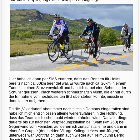
Hier habe ich dann per SMS erfahren, dass das Rennen für Helmut
bereits nach ca. 60km beendet war. Er wurde nach ca. 20km in einem
Tunnel in einen Sturz verwickelt und hat sich dabei eine Sehne in der
Schulter gerissen. Nach weiteren schmerzhaften 40km, die er nur durch
die Einnahme von hochdosierten IBU überstehen konnte, musste er
dann leider aufgeben.
Da die „Viktorianer“ aber immer noch nicht in Dombas eingetroffen sind,
habe ich mich entschlossen alleine weiterzufahren in der Hoffnung,
dass das Team mich schon bald wieder einholen wird. Das allerdings
dauerte bis zur nächsten Verpflegungsstation bei Kvam (km 260) bei
Gegenwind vom Feinsten, auf denen ich zunächst alleine und dann in
einer 3er Gruppe (den beiden Vitargo Kollegen Yves und Jürgen)
unterwegs war. Dort traf ich dann auch wieder auf Helmut und Bernd,
die mich fortan bestens betreuten.