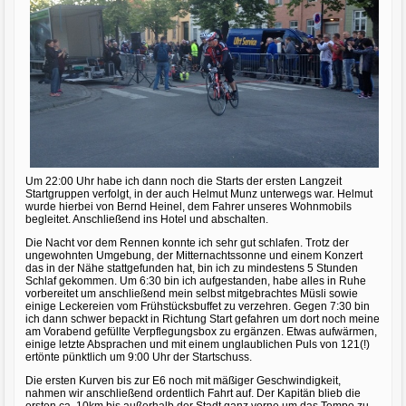
Um 22:00 Uhr habe ich dann noch die Starts der ersten Langzeit
Startgruppen verfolgt, in der auch Helmut Munz unterwegs war. Helmut
wurde hierbei von Bernd Heinel, dem Fahrer unseres Wohnmobils
begleitet. Anschließend ins Hotel und abschalten.
Die Nacht vor dem Rennen konnte ich sehr gut schlafen. Trotz der
ungewohnten Umgebung, der Mitternachtssonne und einem Konzert
das in der Nähe stattgefunden hat, bin ich zu mindestens 5 Stunden
Schlaf gekommen. Um 6:30 bin ich aufgestanden, habe alles in Ruhe
vorbereitet um anschließend mein selbst mitgebrachtes Müsli sowie
einige Leckereien vom Frühstücksbuffet zu verzehren. Gegen 7:30 bin
ich dann schwer bepackt in Richtung Start gefahren um dort noch meine
am Vorabend gefüllte Verpflegungsbox zu ergänzen. Etwas aufwärmen,
einige letzte Absprachen und mit einem unglaublichen Puls von 121(!)
ertönte pünktlich um 9:00 Uhr der Startschuss.
Die ersten Kurven bis zur E6 noch mit mäßiger Geschwindigkeit,
nahmen wir anschließend ordentlich Fahrt auf. Der Kapitän blieb die
ersten ca. 10km bis außerhalb der Stadt ganz vorne um das Tempo zu