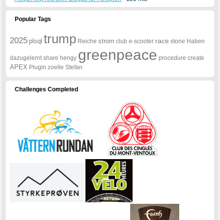
Popular Tags
trump
2025
race
plsql
strom
Reiche
club
e-scooter
stone
Haben
greenpeace
dazugelernt
share
hengy
procedure
create
APEX
Plugin
zoelle
Stefan
Challenges Completed