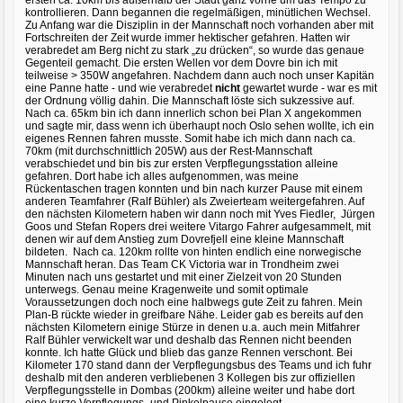
kontrollieren. Dann begannen die regelmäßigen, minütlichen Wechsel.
Zu Anfang war die Disziplin in der Mannschaft noch vorhanden aber mit
Fortschreiten der Zeit wurde immer hektischer gefahren. Hatten wir
verabredet am Berg nicht zu stark „zu drücken“, so wurde das genaue
Gegenteil gemacht. Die ersten Wellen vor dem Dovre bin ich mit
teilweise > 350W angefahren. Nachdem dann auch noch unser Kapitän
eine Panne hatte - und wie verabredet
nicht
gewartet wurde - war es mit
der Ordnung völlig dahin. Die Mannschaft löste sich sukzessive auf.
Nach ca. 65km bin ich dann innerlich schon bei Plan X angekommen
und sagte mir, dass wenn ich überhaupt noch Oslo sehen wollte, ich ein
eigenes Rennen fahren musste. Somit habe ich mich dann nach ca.
70km (mit durchschnittlich 205W) aus der Rest-Mannschaft
verabschiedet und bin bis zur ersten Verpflegungsstation alleine
gefahren. Dort habe ich alles aufgenommen, was meine
Rückentaschen tragen konnten und bin nach kurzer Pause mit einem
anderen Teamfahrer (Ralf Bühler) als Zweierteam weitergefahren. Auf
den nächsten Kilometern haben wir dann noch mit Yves Fiedler, Jürgen
Goos und Stefan Ropers drei weitere Vitargo Fahrer aufgesammelt, mit
denen wir auf dem Anstieg zum Dovrefjell eine kleine Mannschaft
bildeten. Nach ca. 120km rollte von hinten endlich eine norwegische
Mannschaft heran. Das Team CK Victoria war in Trondheim zwei
Minuten nach uns gestartet und mit einer Zielzeit von 20 Stunden
unterwegs. Genau meine Kragenweite und somit optimale
Voraussetzungen doch noch eine halbwegs gute Zeit zu fahren. Mein
Plan-B rückte wieder in greifbare Nähe. Leider gab es bereits auf den
nächsten Kilometern einige Stürze in denen u.a. auch mein Mitfahrer
Ralf Bühler verwickelt war und deshalb das Rennen nicht beenden
konnte. Ich hatte Glück und blieb das ganze Rennen verschont. Bei
Kilometer 170 stand dann der Verpflegungsbus des Teams und ich fuhr
deshalb mit den anderen verbliebenen 3 Kollegen bis zur offiziellen
Verpflegungsstelle in Dombas (200km) alleine weiter und habe dort
eine kurze Verpflegungs- und Pinkelpause eingelegt.