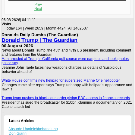
Prev
Next
06.08.2626|
04:11:12
Visits
Today 164 | Week 2659 | Month 4424 | All 1462537
Donalds Daily Dumbs (The Guardian)
Donald Trump | The Guardian
06 August 2026
News about Donald Trump, the 45th and 47th US president, including comment
and features from the Guardian
Man arrested at Trump’s California golf course wore earpiece and took photos,
police say
Jeanine John Taele faces new weapons charges as details of ‘suspicious’
behavior ahead of
...
White House confirms new helipad for supersized Marine One helicopter
Changes come after report says Trump unhappy with helipad’s appearance and
lawn’s
...
Trump team pushes to block court order giving BBC access to financial records
President has sued the broadcaster for $10bn, claiming a documentary on 2021
Capitol attack led
...
Latest Articles
Absurde Ungleichbehandlung
Don Gianni