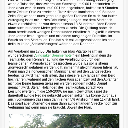
war die Tatsache, dass wir erst am Samstag um 9:00 Uhr starteten. Im
Jahr zuvor war ich noch um 0:00 Uhr losgefahren, hatte also 9 Stunden
mehr Zeit um Oslo zu erreichen. Trotz diesen komfortablen 9 Stunden
Zeitpuffer, war das auch genau ein großes Problem für mich. Vor lauter
Aufregung ist es mir letztes Jahr nicht gelungen, vor dem Start noch
etwas zu schlafen und war deshalb schon 18 Stunden auf den Beinen
ohne auch nur einen Meter gefahren zu sein. Die Quittung habe ich
dann bereits nach wenigen Rennstunden erhalten: Müdigkeit! In diesem
Jahr konnte ich ausgeruht und mit einem ausgiebigen Frühstück im
Bauch an den Start rollen. Das hat sich voll ausgezahlt denn ich hatte
definitiv keine „Schlafstörungen“ während des Rennens.
Am Vorabend um 17:00 Uhr hatten wir (das Vitargo Team) im
wunderschönen „
Singsaker Sommerhotel
“ ein Meeting, in dem die
Teamtaktik, der Rennverlauf und die Verpflegung durch den
teameigenen Materialwagen besprochen wurde. Es sollte streng
„norwegisch“ gefahren werden, d.h. immer mit gleichmäßiger Intensität.
Wenn man die norwegischen Mannschaften auf den Langstrecken
beobachtet wird man feststellen, dass diese relativ langsam den Berg
hochfahren, während auf den flachen Passagen bzw. auf den Abfahrten
nicht die Beine hängen gelassen werden sondern richtig Dampf
gemacht wird. Stefan Holzinger, der Teamkapitän, sprach von
Leistungswerten um die 150-200W (je nach Gewichtsklasse) die
dauerhaft auf die Pedale gebracht werden sollten. Es könne durchaus
auch vorkommen dass man dann einen 5% Anstieg mit nur 11km/h fährt.
Das spart aber „Körner“ die man dann auf der langen Strecke noch zur
Verfügung hat wenn man sie braucht. Soweit der Plan.