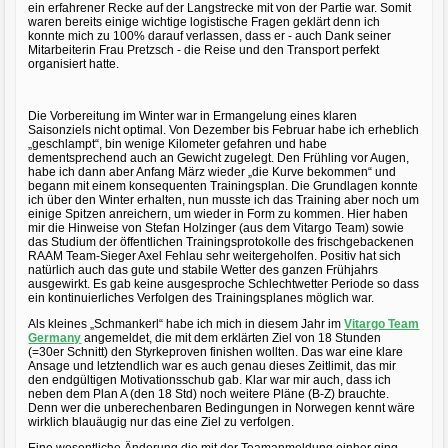
ein erfahrener Recke auf der Langstrecke mit von der Partie war. Somit
waren bereits einige wichtige logistische Fragen geklärt denn ich
konnte mich zu 100% darauf verlassen, dass er - auch Dank seiner
Mitarbeiterin Frau Pretzsch - die Reise und den Transport perfekt
organisiert hatte.
Die Vorbereitung im Winter war in Ermangelung eines klaren
Saisonziels nicht optimal. Von Dezember bis Februar habe ich erheblich
„geschlampt“, bin wenige Kilometer gefahren und habe
dementsprechend auch an Gewicht zugelegt. Den Frühling vor Augen,
habe ich dann aber Anfang März wieder „die Kurve bekommen“ und
begann mit einem konsequenten Trainingsplan. Die Grundlagen konnte
ich über den Winter erhalten, nun musste ich das Training aber noch um
einige Spitzen anreichern, um wieder in Form zu kommen. Hier haben
mir die Hinweise von Stefan Holzinger (aus dem Vitargo Team) sowie
das Studium der öffentlichen Trainingsprotokolle des frischgebackenen
RAAM Team-Sieger Axel Fehlau sehr weitergeholfen. Positiv hat sich
natürlich auch das gute und stabile Wetter des ganzen Frühjahrs
ausgewirkt. Es gab keine ausgesproche Schlechtwetter Periode so dass
ein kontinuierliches Verfolgen des Trainingsplanes möglich war.
Als kleines „Schmankerl“ habe ich mich in diesem Jahr im
Vitargo Team
Germany
angemeldet, die mit dem erklärten Ziel von 18 Stunden
(=30er Schnitt) den Styrkeproven finishen wollten. Das war eine klare
Ansage und letztendlich war es auch genau dieses Zeitlimit, das mir
den endgültigen Motivationsschub gab. Klar war mir auch, dass ich
neben dem Plan A (den 18 Std) noch weitere Pläne (B-Z) brauchte.
Denn wer die unberechenbaren Bedingungen in Norwegen kennt wäre
wirklich blauäugig nur das eine Ziel zu verfolgen.
Eine wesentliche Änderung die mit der Teamanmeldung einher ging,